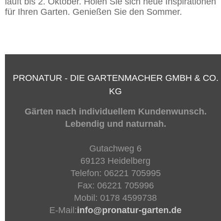
läuft bis 2. Oktober. Holen Sie sich neue Inspirationen
für Ihren Garten. Genießen Sie den Sommer.
PRONATUR - DIE GARTENMACHER GMBH & CO.
KG
Gärten nach individuellem Kundenwunsch.
Lebendig und naturnah.
Gutachweg 6
69123 Heidelberg
Telefon: 06221 705995
Fax: 06221 705996
Mobil: 0178 4599738
E-Mail:
info@pronatur-garten.de